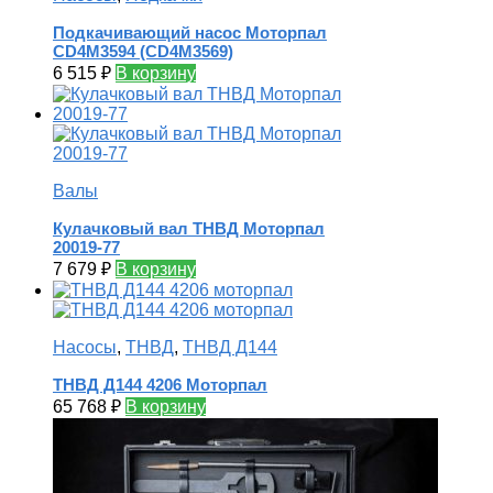
Подкачивающий насос Моторпал
CD4M3594 (CD4M3569)
6 515
₽
В корзину
Валы
Кулачковый вал ТНВД Моторпал
20019-77
7 679
₽
В корзину
Насосы
,
ТНВД
,
ТНВД Д144
ТНВД Д144 4206 Моторпал
65 768
₽
В корзину