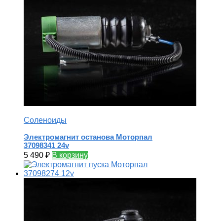
Соленоиды
Электромагнит останова Моторпал
37098341 24v
5 490
₽
В корзину