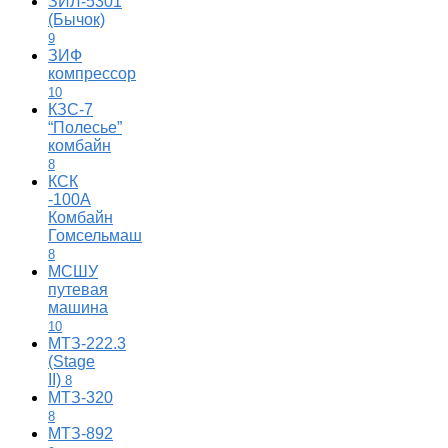
ЗИЛ-5301
(Бычок)
9
ЗИФ
компрессор
10
КЗС-7
“Полесье”
комбайн
8
КСК
-100А
Комбайн
Гомсельмаш
8
МСШУ
путевая
машина
10
МТЗ-222.3
(Stage
II)
8
МТЗ-320
8
МТЗ-892