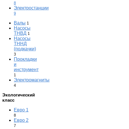
8
Электростанции
9
Валы
1
Насосы
ТНВД
1
Насосы
ТННД
(подкачки)
3
Прокладки
и
инструмент
1
Электромагниты
4
Экологический
класс
Евро 1
8
Евро 2
7