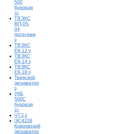
500
буровая
10
ТВЭКС
ВП-05-
04
погрузчик
9
ТВЭКС
ЕК-12
9
ТВЭКС
ЕК-14
9
ТВЭКС
ЕК-18
9
Тверской
экскаватор
9
УКБ
500С
буровая
10
ЧТЗ
9
ЭС4226
Ковровский
экскаватор