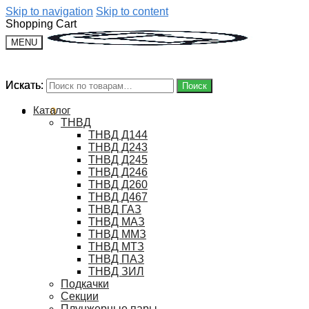
Skip to navigation
Skip to content
Shopping Cart
MENU
Искать:
Искать:
Поиск
Поиск
Каталог
0
₽
0
ТНВД
ТНВД Д144
ТНВД Д243
ТНВД Д245
ТНВД Д246
ТНВД Д260
ТНВД Д467
ТНВД ГАЗ
ТНВД МАЗ
ТНВД ММЗ
ТНВД МТЗ
ТНВД ПАЗ
ТНВД ЗИЛ
Подкачки
Секции
Плунжерные пары