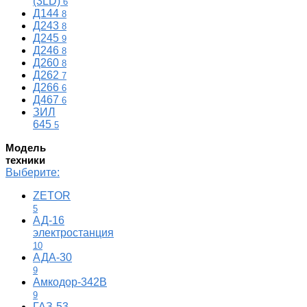
(3LD)
6
Д144
8
Д243
8
Д245
9
Д246
8
Д260
8
Д262
7
Д266
6
Д467
6
ЗИЛ
645
5
Модель
техники
Выберите:
ZETOR
5
АД-16
электростанция
10
АДА-30
9
Амкодор-342В
9
ГАЗ-53