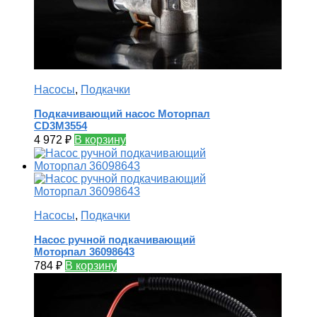
Насосы
,
Подкачки
Подкачивающий насос Моторпал
CD3M3554
4 972
₽
В корзину
Насосы
,
Подкачки
Насос ручной подкачивающий
Моторпал 36098643
784
₽
В корзину