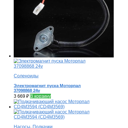
Соленоиды
Электромагнит пуска Моторпал
37098868 24v
3 669
₽
В корзину
Насосы
,
Подкачки