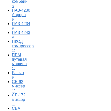
комбайн
8
ПАЗ-4230
Аврора
9
ПАЗ-4234
9
ПАЗ-4243
9
ПКСД
компрессор
10
ПРМ
путевая
машина
10
Раскат
9
СБ-92
миксер
10
СБ-172
миксер
10
СБА