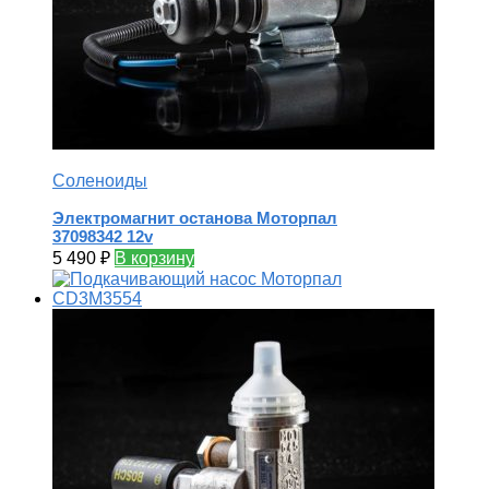
Соленоиды
Электромагнит останова Моторпал
37098342 12v
5 490
₽
В корзину