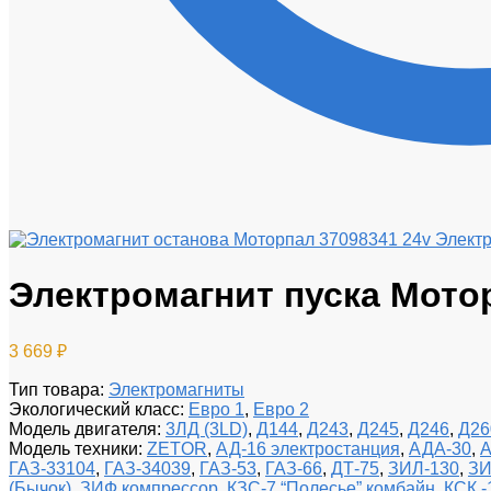
Электр
Электромагнит пуска Мото
3 669
₽
Тип товара
:
Электромагниты
Экологический класс
:
Евро 1
,
Евро 2
Модель двигателя
:
3ЛД (3LD)
,
Д144
,
Д243
,
Д245
,
Д246
,
Д26
Модель техники
:
ZETOR
,
АД-16 электростанция
,
АДА-30
,
А
ГАЗ-33104
,
ГАЗ-34039
,
ГАЗ-53
,
ГАЗ-66
,
ДТ-75
,
ЗИЛ-130
,
ЗИ
(Бычок)
,
ЗИФ компрессор
,
КЗС-7 “Полесье” комбайн
,
КСК 