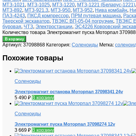
МТЗ-1021
,
МТЗ-1025
,
МТЗ-1220
,
МТЗ-1221 (Беларус-1221)
МТЗ-892
,
МТЗ-921.3
,
МТЗ-950
,
МТЗ-952
,
Нива комбайн
,
Ни
ПАЗ-4243
,
ПКСД компрессор
,
ПРМ путевая машина
,
Раска
Тверской экскаватор
,
ТВЭКС ВП-05-04 погрузчик
,
ТВЭКС Е
буровая
,
ЧТЗ
,
Электростанции
,
ЭС4226 Ковровский экска
Количество товара Электромагнит пуска Моторпал 370988
В корзину
Артикул:
37098868
Категория:
Соленоиды
Метка:
соленои
Похожие товары
Соленоиды
Электромагнит останова Моторпал 37098341 24v
5 490
₽
В корзину
Соленоиды
Электромагнит пуска Моторпал 37098274 12v
3 669
₽
В корзину