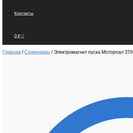
Контакты
0
₽
0
Главная
/
Соленоиды
/
Электромагнит пуска Моторпал 370