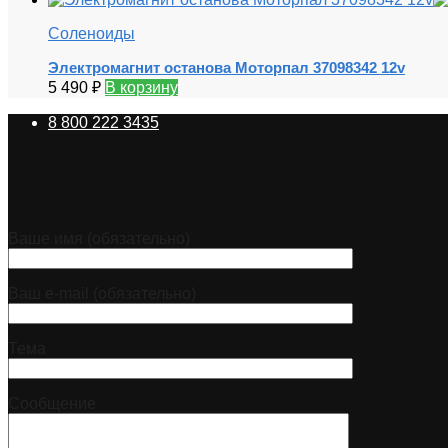
Соленоиды
Электромагнит останова Моторпал 37098342 12v
5 490
₽
В корзину
8 800 222 3435
Ваше имя (обязательно)
Ваш e-mail (обязательно)
Тема
Сообщение