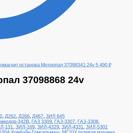
омагнит останова Моторпал 37098341 24v
5 490
₽
рпал 37098868 24v
0
,
Д262
,
Д266
,
Д467
,
ЗИЛ 645
мкодор-342В
,
ГАЗ 3309
,
ГАЗ-3307
,
ГАЗ-3308
,
Л-131
,
ЗИЛ-169
,
ЗИЛ-4329
,
ЗИЛ-4331
,
ЗИЛ-5301
-100А Комбайн Гомсельмаш
,
МСШУ путевая машина
,