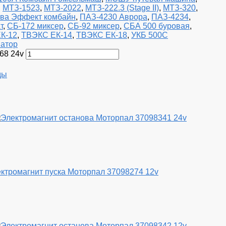
,
МТЗ-1523
,
МТЗ-2022
,
МТЗ-222.3 (Stage II)
,
МТЗ-320
,
ва Эффект комбайн
,
ПАЗ-4230 Аврора
,
ПАЗ-4234
,
т
,
СБ-172 миксер
,
СБ-92 миксер
,
СБА 500 буровая
,
К-12
,
ТВЭКС ЕК-14
,
ТВЭКС ЕК-18
,
УКБ 500С
ватор
68 24v
ды