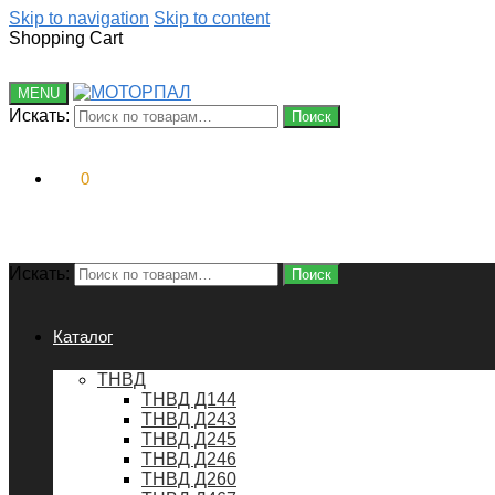
Skip to navigation
Skip to content
Shopping Cart
MENU
Искать:
Поиск
0
₽
0
Искать:
Поиск
Каталог
ТНВД
ТНВД Д144
ТНВД Д243
ТНВД Д245
ТНВД Д246
ТНВД Д260