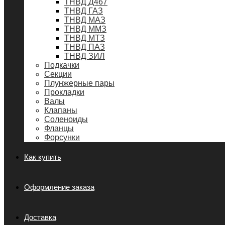
ТНВД Д467
ТНВД ГАЗ
ТНВД МАЗ
ТНВД ММЗ
ТНВД МТЗ
ТНВД ПАЗ
ТНВД ЗИЛ
Подкачки
Секции
Плунжерные пары
Прокладки
Валы
Клапаны
Соленоиды
Фланцы
Форсунки
Как купить
Оформление заказа
Доставка